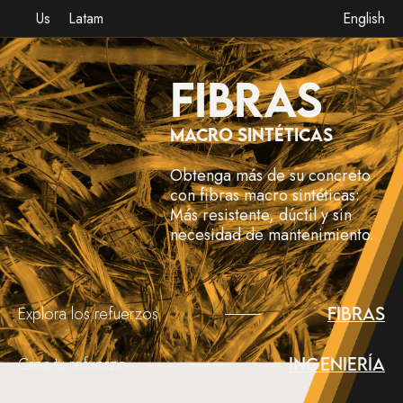
Us
Latam
English
FIBRAS
MACRO SINTÉTICAS
Obtenga más de su concreto
con fibras macro sintéticas:
Más resistente, dúctil y sin
necesidad de mantenimiento.
Explora los refuerzos
Fibras
Crea tu refuerzo
Ingeniería